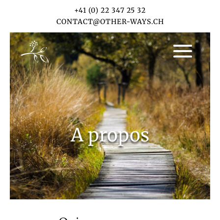
+41 (0) 22 347 25 32
CONTACT@OTHER-WAYS.CH
A propos