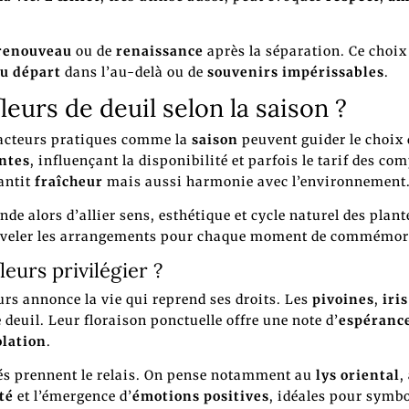
renouveau
ou de
renaissance
après la séparation. Ce choix
u départ
dans l’au-delà ou de
souvenirs impérissables
.
eurs de deuil selon la saison ?
facteurs pratiques comme la
saison
peuvent guider le choix
entes
, influençant la disponibilité et parfois le tarif des co
antit
fraîcheur
mais aussi harmonie avec l’environnement
e alors d’allier sens, esthétique et cycle naturel des plante
ouveler les arrangements pour chaque moment de commémor
leurs privilégier ?
rs annonce la vie qui reprend ses droits. Les
pivoines
,
iris
deuil. Leur floraison ponctuelle offre une note d’
espéranc
olation
.
iétés prennent le relais. On pense notamment au
lys oriental
,
té
et l’émergence d’
émotions positives
, idéales pour symbol