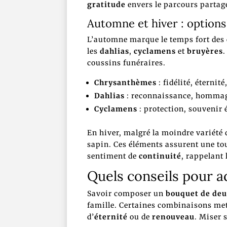
gratitude
envers le parcours partagé
Automne et hiver : options
L’automne marque le temps fort des
les
dahlias
,
cyclamens
et
bruyères
.
coussins funéraires.
Chrysanthèmes
: fidélité, éternité
Dahlias
: reconnaissance, hommag
Cyclamens
: protection, souvenir 
En hiver, malgré la moindre variété
sapin. Ces éléments assurent une tou
sentiment de
continuité
, rappelant 
Quels conseils pour a
Savoir composer un
bouquet de deu
famille. Certaines combinaisons me
d’
éternité
ou de
renouveau
. Miser 