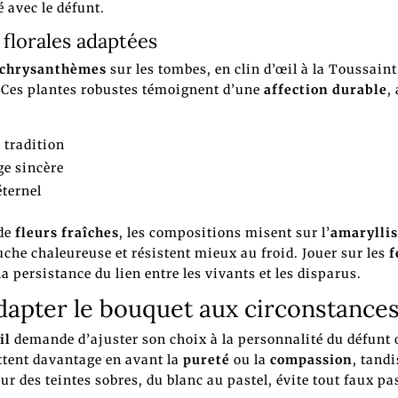
 avec le défunt.
 florales adaptées
chrysanthèmes
sur les tombes, en clin d’œil à la Toussaint
 Ces plantes robustes témoignent d’une
affection durable
,
, tradition
e sincère
éternel
 de
fleurs fraîches
, les compositions misent sur l’
amaryllis
che chaleureuse et résistent mieux au froid. Jouer sur les
f
la persistance du lien entre les vivants et les disparus.
dapter le bouquet aux circonstances
il
demande d’ajuster son choix à la personnalité du défunt o
ttent davantage en avant la
pureté
ou la
compassion
, tandi
sur des teintes sobres, du blanc au pastel, évite tout faux p