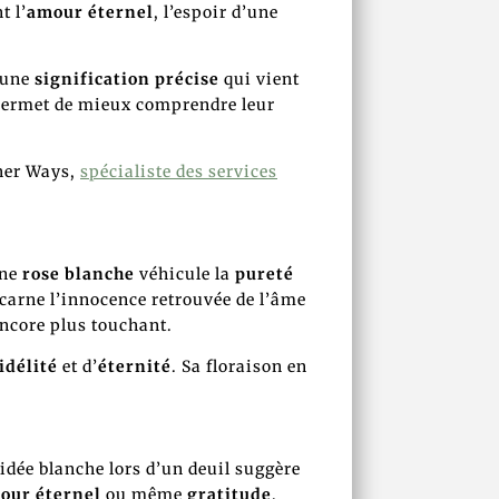
t l’
amour éternel
, l’espoir d’une
e une
signification précise
qui vient
ermet de mieux comprendre leur
ther Ways,
spécialiste des services
Une
rose blanche
véhicule la
pureté
carne l’innocence retrouvée de l’âme
ncore plus touchant.
idélité
et d’
éternité
. Sa floraison en
idée blanche lors d’un deuil suggère
our éternel
ou même
gratitude
,