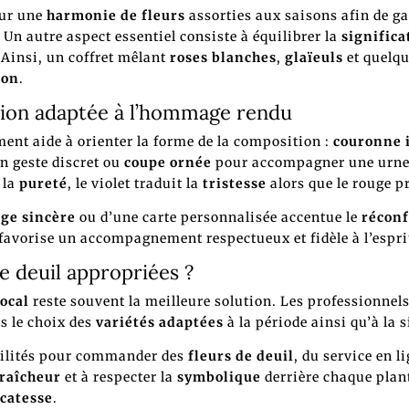
our une
harmonie de fleurs
assorties aux saisons afin de ga
 Un autre aspect essentiel consiste à équilibrer la
significa
 Ainsi, un coffret mêlant
roses blanches
,
glaïeuls
et quelqu
ion
.
ion adaptée à l’hommage rendu
ment aide à orienter la forme de la composition :
couronne 
n geste discret ou
coupe ornée
pour accompagner une urne c
 la
pureté
, le violet traduit la
tristesse
alors que le rouge 
ge sincère
ou d’une carte personnalisée accentue le
réconf
favorise un accompagnement respectueux et fidèle à l’espri
e deuil appropriées ?
local
reste souvent la meilleure solution. Les professionnel
s le choix des
variétés adaptées
à la période ainsi qu’à la 
ibilités pour commander des
fleurs de deuil
, du service en 
fraîcheur
et à respecter la
symbolique
derrière chaque plant
icatesse
.