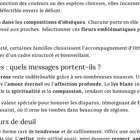
onction des couleurs ou des espèces choisies, elles incarnen
éfectible envers le défunt.
s dans les compositions d’obsèques
. Chacune porte en ell
essé aux proches. Sélectionner ces
fleurs emblématiques
p
nité, certaines familles choisissent l’accompagnement d’O
ier d’un cadre structuré et bienveillant.
s : quels messages portent-ils ?
a
rose
reste indétrônable grâce à ses nombreuses nuances. 
e l’
amour éternel
ou l’
affection profonde
. Le
lys blanc
in
le la
spiritualité
et la
compassion
, rendant cet hommage e
e valeur spéciale pour honorer les disparus, témoignant de
f
ssaint, où il orne les tombes dans beaucoup de régions.
urs de deuil
e forme rare de
tendresse
et de raffinement. Offrir une orch
a vie. L’
œillet
, très utilisé aussi, peut évoquer
respect
,
am