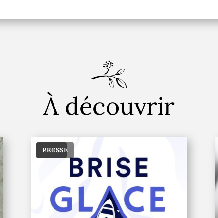
À découvrir
BLOG
PRESSE