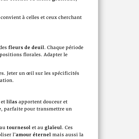
 convient à celles et ceux cherchant
 des
fleurs de deuil
. Chaque période
mpositions florales. Adapter le
.
s. Jeter un œil sur les spécificités
ation.
et
lilas
apportent douceur et
e
, parfaite pour transmettre un
 au
tournesol
et au
glaïeul
. Ces
iser l’
amour éternel
mais aussi la