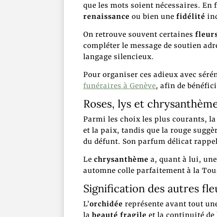
que les mots soient nécessaires. En f
renaissance
ou bien une
fidélité
ind
On retrouve souvent certaines
fleur
compléter le message de soutien adr
langage silencieux.
Pour organiser ces adieux avec séré
funéraires à Genève
, afin de bénéfic
Roses, lys et chrysanthème
Parmi les choix les plus courants, l
et la paix, tandis que la rouge suggèr
du défunt. Son parfum délicat rappel
Le
chrysanthème
a, quant à lui, un
automne colle parfaitement à la Tou
Signification des autres fle
L’
orchidée
représente avant tout un
la
beauté fragile
et la continuité de l